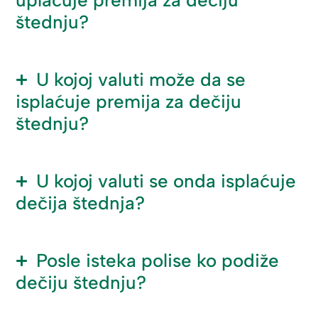
štednju?
U kojoj valuti može da se
isplaćuje premija za dečiju
štednju?
U kojoj valuti se onda isplaćuje
dečija štednja?
Posle isteka polise ko podiže
dečiju štednju?