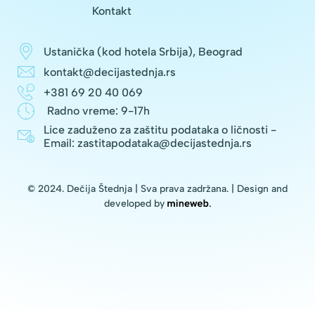
Kontakt
Ustanička (kod hotela Srbija), Beograd
kontakt@decijastednja.rs
+381 69 20 40 069
Radno vreme: 9-17h
Lice zaduženo za zaštitu podataka o ličnosti -
Email: zastitapodataka@decijastednja.rs
© 2024. Dečija Štednja | Sva prava zadržana. | Design and
developed by