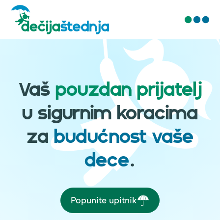
O nama
Najčešća pitanja
Vaš
pouzdan prijatelj
Blog
Kontakt
u sigurnim koracima
za
budućnost vaše
dece
.
Popunite upitnik