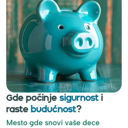
Gde počinje
sigurnost
i
raste
budućnost
?
Mesto gde snovi vaše dece