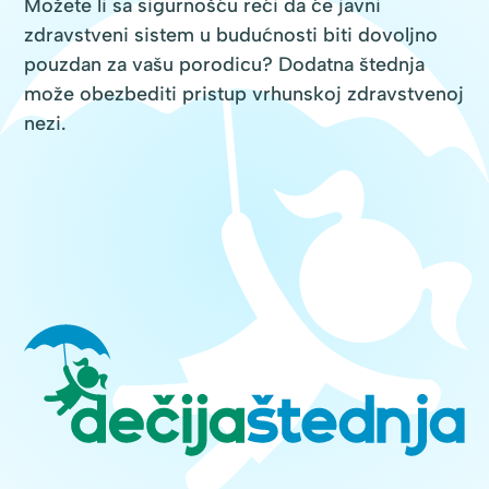
Možete li sa sigurnošću reći da će javni
zdravstveni sistem u budućnosti biti dovoljno
pouzdan za vašu porodicu? Dodatna štednja
može obezbediti pristup vrhunskoj zdravstvenoj
nezi.