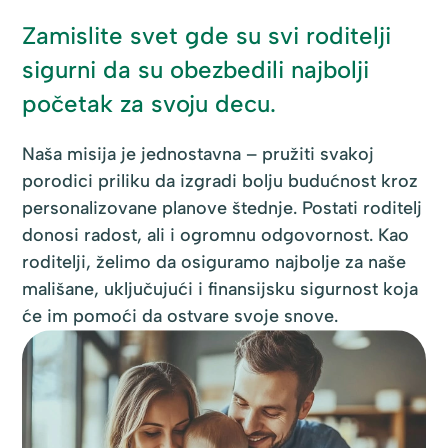
Zamislite svet gde su svi roditelji
sigurni da su obezbedili najbolji
početak za svoju decu.
Naša misija je jednostavna – pružiti svakoj
porodici priliku da izgradi bolju budućnost kroz
personalizovane planove štednje. Postati roditelj
donosi radost, ali i ogromnu odgovornost. Kao
roditelji, želimo da osiguramo najbolje za naše
mališane, uključujući i finansijsku sigurnost koja
će im pomoći da ostvare svoje snove.