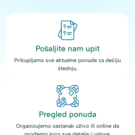
Pošaljite nam upit
Prikupljamo sve aktuelne ponude za dečiju
štednju.
Pregled ponuda
Organizujemo sastanak uživo ili online da
prođemo kroz sve detalje i uslove.