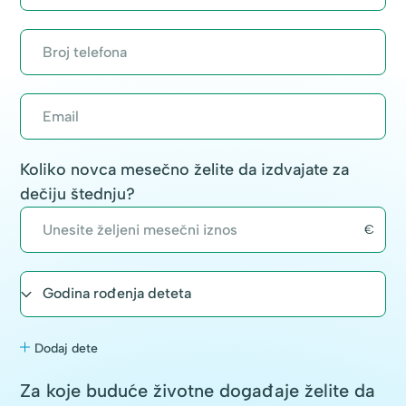
Koliko novca mesečno želite da izdvajate za
dečiju štednju?
Dodaj dete
Za koje buduće životne događaje želite da