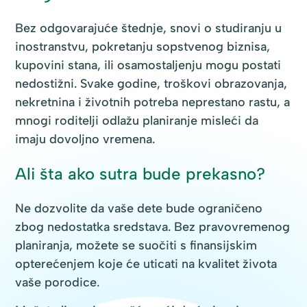
Bez odgovarajuće štednje, snovi o studiranju u
inostranstvu, pokretanju sopstvenog biznisa,
kupovini stana, ili osamostaljenju mogu postati
nedostižni. Svake godine, troškovi obrazovanja,
nekretnina i životnih potreba neprestano rastu, a
mnogi roditelji odlažu planiranje misleći da
imaju dovoljno vremena.
Ali šta ako sutra bude prekasno?
Ne dozvolite da vaše dete bude ograničeno
zbog nedostatka sredstava. Bez pravovremenog
planiranja, možete se suočiti s finansijskim
opterećenjem koje će uticati na kvalitet života
vaše porodice.