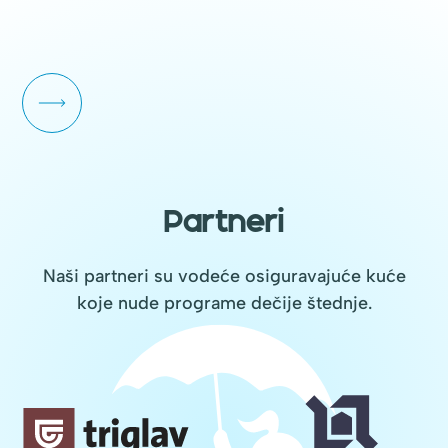
Partneri
Naši partneri su vodeće osiguravajuće kuće
koje nude programe dečije štednje.