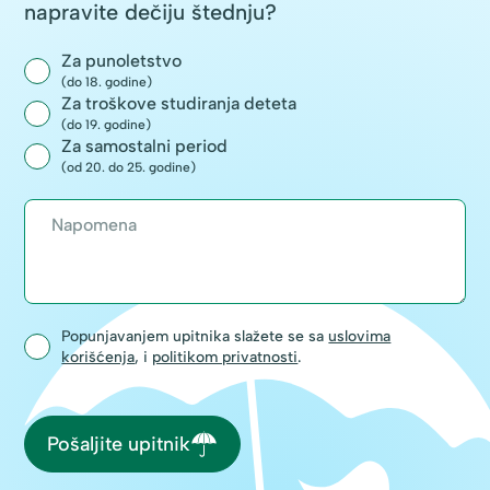
napravite dečiju štednju?
Za punoletstvo
(do 18. godine)
Za troškove studiranja deteta
(do 19. godine)
Za samostalni period
(od 20. do 25. godine)
Popunjavanjem upitnika slažete se sa
uslovima
korišćenja
, i
politikom privatnosti
.
Pošaljite upitnik