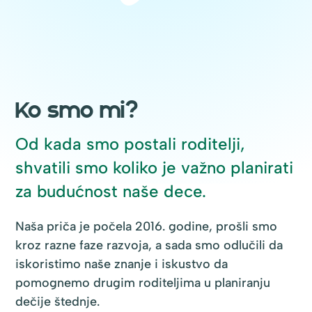
Ko smo mi?
Od kada smo postali roditelji,
shvatili smo koliko je važno planirati
za budućnost naše dece.
Naša priča je počela 2016. godine, prošli smo
kroz razne faze razvoja, a sada smo odlučili da
iskoristimo naše znanje i iskustvo da
pomognemo drugim roditeljima u planiranju
dečije štednje.