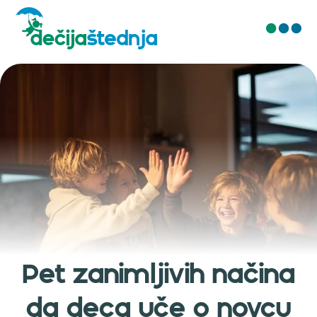
O nama
Najčešća pitanja
Blog
Kontakt
Pet zanimljivih načina
da deca uče o novcu