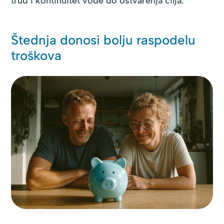
trud i kontinuitet vode do ostvarenja cilja.
Štednja donosi bolju raspodelu
troškova