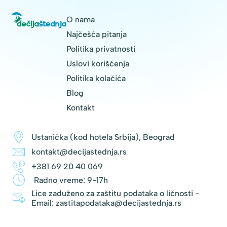
O nama
Najčešća pitanja
Politika privatnosti
Uslovi korišćenja
Politika kolačića
Blog
Kontakt
Ustanička (kod hotela Srbija), Beograd
kontakt@decijastednja.rs
+381 69 20 40 069
Radno vreme: 9-17h
Lice zaduženo za zaštitu podataka o ličnosti -
Email: zastitapodataka@decijastednja.rs