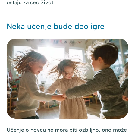
ostaju za ceo život.
Neka učenje bude deo igre
Učenje o novcu ne mora biti ozbiljno, ono može