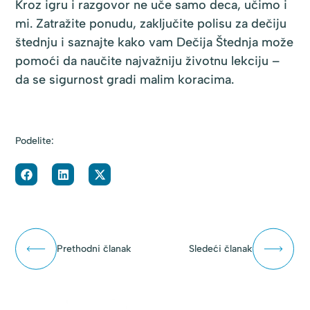
Kroz igru i razgovor ne uče samo deca, učimo i
mi. Zatražite ponudu, zaključite polisu za dečiju
štednju i saznajte kako vam Dečija Štednja može
pomoći da naučite najvažniju životnu lekciju –
da se sigurnost gradi malim koracima.
Podelite:
Prethodni članak
Sledeći članak