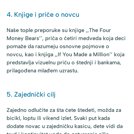
4. Knjige i priče o novcu
Naše tople preporuke su knjige ,,The Four
Money Bears’’, priča o četiri medveda koja deci
pomaže da razumeju osnovne pojmove o
novcu, kao i knjiga ,,If You Made a Million’’ koja
predstavlja vizuelnu priču o štednji i bankama,
prilagođena mlađem uzrastu.
5. Zajednički cilj
Zajedno odlučite za šta ćete štedeti, možda za
bicikl, loptu ili vikend izlet. Svaki put kada
dodate novac u zajedničku kasicu, dete vidi da