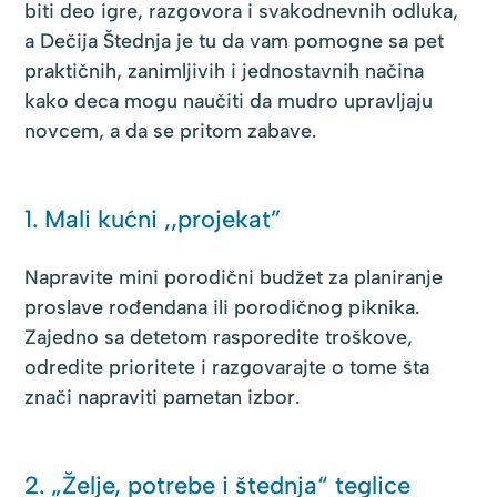
biti deo igre, razgovora i svakodnevnih odluka,
a Dečija Štednja je tu da vam pomogne sa pet
praktičnih, zanimljivih i jednostavnih načina
kako deca mogu naučiti da mudro upravljaju
novcem, a da se pritom zabave.
1. Mali kućni ,,projekat”
Napravite mini porodični budžet za planiranje
proslave rođendana ili porodičnog piknika.
Zajedno sa detetom rasporedite troškove,
odredite prioritete i razgovarajte o tome šta
znači napraviti pametan izbor.
2. „Želje, potrebe i štednja“ teglice