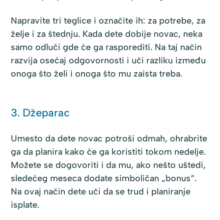
Napravite tri teglice i označite ih: za potrebe, za
želje i za štednju. Kada dete dobije novac, neka
samo odluči gde će ga rasporediti. Na taj način
razvija osećaj odgovornosti i uči razliku između
onoga što želi i onoga što mu zaista treba.
3. Džeparac
Umesto da dete novac potroši odmah, ohrabrite
ga da planira kako će ga koristiti tokom nedelje.
Možete se dogovoriti i da mu, ako nešto uštedi,
sledećeg meseca dodate simboličan „bonus“.
Na ovaj način dete uči da se trud i planiranje
isplate.