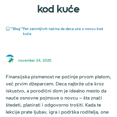
kod kuće
Blog
Pet zanimljivih načina da deca uče o novcu kod
kuće
novembar 24, 2025
Finansijska pismenost ne počinje prvom platom,
već prvim džeparcem. Deca najbrže uče kroz
iskustvo, a porodični dom je idealno mesto da
nauče osnovne pojmove o novcu – šta znači
štedeti, planirati i odgovorno trošiti. Kada te
lekcije prate ljubav, igra i podrška roditelja, one